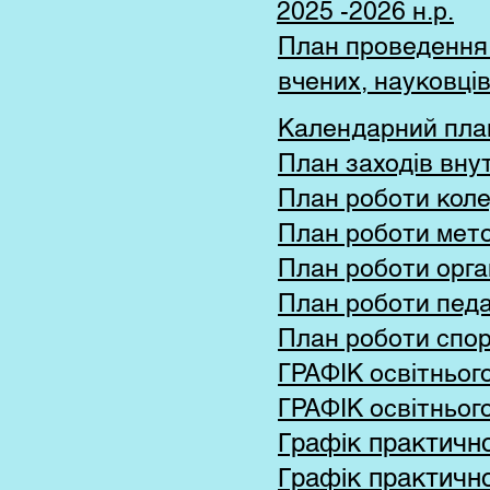
2025 -2026 н.р.
План проведення л
вчених, науковців
Календарний план
План заходів вну
План роботи коле
План роботи мето
План роботи орган
План роботи педаг
План роботи спор
ГРАФІК освітньог
ГРАФІК освітньог
Графік практично
Графік практично