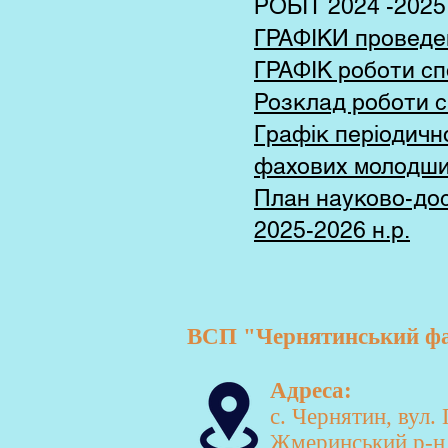
РОБІТ 2024 -2025
ГРАФІКИ проведен
ГРАФІК роботи сп
Розклад роботи 
Графік періодичн
фахових молодши
План науково-досл
2025-2026 н.р.
ВСП "Чернятинський фах
Адреса:
с. Чернятин, вул.
Жмеринський р-н,