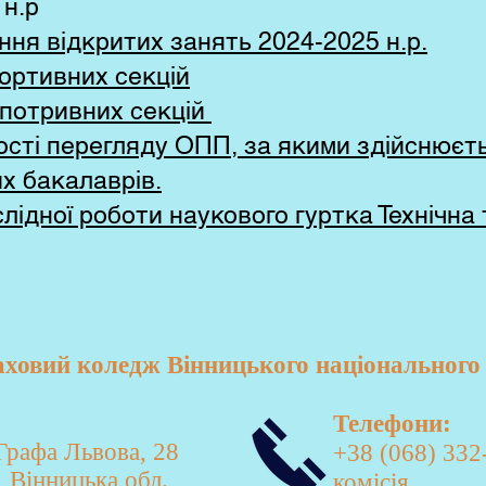
 н.р
ня відкритих занять 2024-2025 н.р.
ортивних секцій
спотривних секцій
ості перегляду ОПП, за якими здійснюєт
х бакалаврів.
ідної роботи наукового гуртка Технічна 
овий коледж Вінницького національного 
Телефони:
 Графа Львова, 28
+38 (068) 332
 Вінницька обл.
комісія