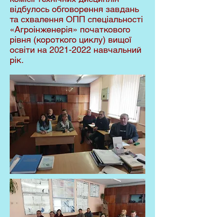
відбулось обговорення завдань
та схвалення ОПП спеціальності
«Агроінженерія» початкового
рівня (короткого циклу) вищої
освіти на
2021-2022
навчальний
рік.