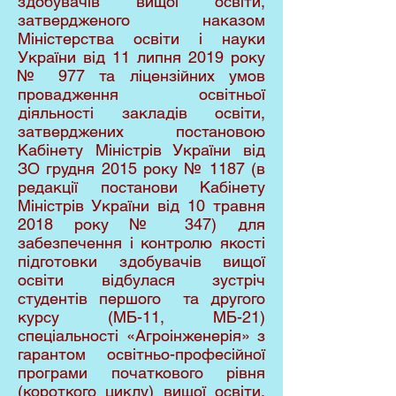
здобувачів вищої освіти,
затвердженого наказом
Міністерства освіти і науки
України від 11 липня 2019 року
№ 977 та ліцензійних умов
провадження освітньої
діяльності закладів освіти,
затверджених постановою
Кабінету Міністрів України від
ЗО грудня 2015 року № 1187 (в
редакції постанови Кабінету
Міністрів України від 10 травня
2018 року № 347) для
забезпечення і контролю якості
підготовки здобувачів вищої
освіти відбулася зустріч
студентів першого та другого
курсу (МБ-11, МБ-21)
спеціальності «Агроінженерія» з
гарантом освітньо-професійної
програми початкового рівня
(короткого циклу) вищої освіти,