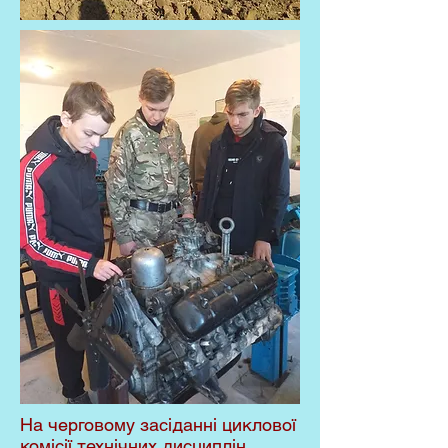
На черговому засіданні циклової
комісії технічних дисциплін