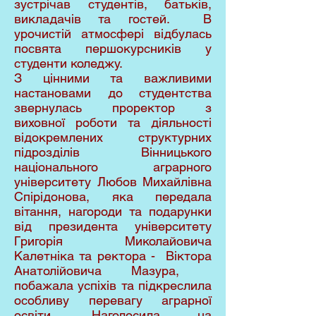
зустрічав студентів, батьків,
викладачів та гостей. В
урочистій атмосфері відбулась
посвята першокурсників у
студенти коледжу.
З цінними та важливими
настановами до студентства
звернулась проректор з
виховної роботи та діяльності
відокремлених структурних
підрозділів Вінницького
національного аграрного
університету Любов Михайлівна
Спірідонова, яка передала
вітання, нагороди та подарунки
від президента університету
Григорія Миколайовича
Калетніка та ректора - Віктора
Анатолійовича Мазура,
побажала успіхів та підкреслила
особливу перевагу аграрної
освіти. Наголосила на