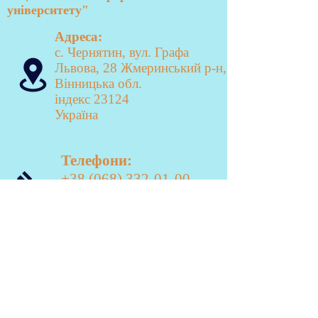
університету"
Адреса:
с. Чернятин, вул. Графа
Львова, 28 Жмеринський р-н,
Вінницька обл.
індекс 23124
Україна
Телефони:
+38 (068) 332-01-00
-
приймальна комісія
Email:
chernyatin@ukr.net