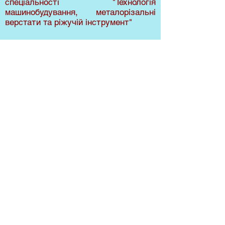
спеціальності "Технологія
машинобудування, металорізальні
верстати та ріжучій інструмент"
Кандидат технічних наук
Викладає дисципліну: Основи
нарисної геометрії та інженерної
графіки
Кордонець Михайло
Каленикович -
асистент кафедри