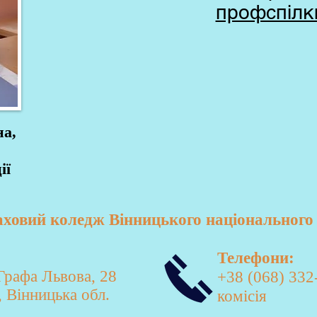
профспілк
на,
ії
овий коледж Вінницького національного 
Телефони:
 Графа Львова, 28
+38 (068) 332
 Вінницька обл.
комісія