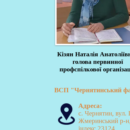
Кізян Наталія Анатоліїв
голова первинної
профспілкової організац
ВСП "Чернятинський фах
Адреса:
с. Чернятин, вул.
Жмеринський р-н,
індекс 23124