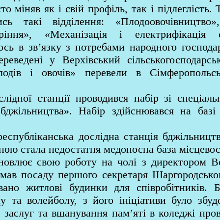
о міняв як і свій профіль, так і підлеглість. 
ись такі відділення: «Плодоовочівництво»
іння», «Механізація і електрифікація сі
сь в зв’язку з потребами народного господар
ереведені у Верхівський сільськогосподарс
лодів і овочів» перевели в Сімферопольс
ідної станції проводився набір зі спеціал
бджільництва». Набір здійснювався на базі 
спубліканська дослідна станція бджільництв
ною стала недостатня медоносна база місцевос
новлює свою роботу на чолі з директором 
мав посаду першого секретаря Шаргородськог
вано житлові будинки для співробітників.
у та волейболу, з його ініціативи було збуд
 заслуг та вшанування пам’яті в коледжі пров