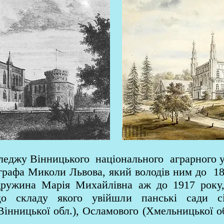
леджу Вінницького національного аграрного у
 графа Миколи Львова, який володів ним до 188
дружина Марія Михайлівна аж до 1917 року
до складу якого увійшли панські сади сі
інницької обл.), Осламового (Хмельницької о