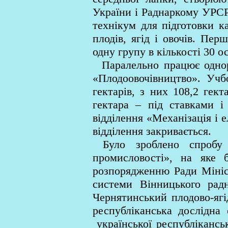
України і Раднаркому УРСР
технікум для підготовки к
плодів, ягід і овочів. Пе
одну групу в кількості 30 о
Паралельно працює однорі
«Плодоовочівництво». Учб
гектарів, з них 108,2 гект
гектара – під ставками і
відділення «Механізація і 
відділення закривається.
Було зроблено спробу ві
промисловості», на яке
розпорядженню Ради Мініс
системи Вінницького радн
Чернятинський плодово-ягі
республіканська дослідна
української республікансь