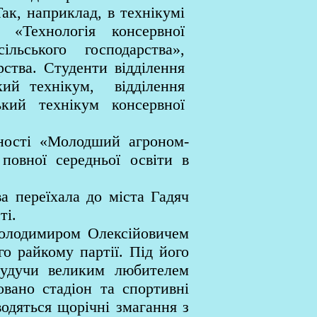
Так, наприклад, в технікумі
, «Технологія консервної
льського господарства»,
ства. Студенти відділення
ький технікум, відділення
ький технікум консервної
ьності «Молодший агроном-
повної середньої освіти в
а переїхала до міста Гадяч
ті.
Володимиром Олексійовичем
о райкому партії. Під його
 Будучи великим любителем
овано стадіон та спортивні
одяться щорічні змагання з