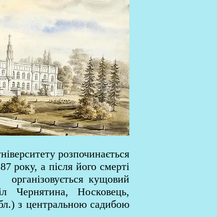
ніверситету розпочинається
7 року, а після його смерті
, організовується кущовий
л Чернятина, Носковець,
бл.) з центральною садибою