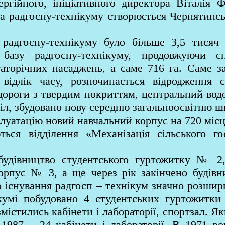
ергійного, ініціативного директора Віталія
та радгоспу-технікуму створюється Чернятинс
госпу-технікуму було більше 3,5 тисяч г
базу радгоспу-технікуму, продовжуючи сп
гаторічних насаджень, а саме 716 га. Саме з
відлік часу, розпочинається відродження с
дороги з твердим покриттям, центральний водо
іл, збудовано нову середню загальноосвітню ш
уатацію новий навчальний корпус на 720 місц
я відділення «Механізація сільського гос
дівництво студентського гуртожитку № 2,
орпус № 3, а ще через рік закінчено будівн
о існування радгосп – технікум значно розшир
кумі побудовано 4 студентських гуртожитки
містились кабінети і лабораторії, спортзал. Я
 1987 – 24 кабінети і лабораторії. В 1971 ро