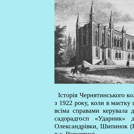
Історія Чернятинського ко
з 1922 року, коли в маєтку
всіма справами керувала 
садорадгосп «Ударник» 
Олександрівки, Шипинок (В
в с. Чернятині.