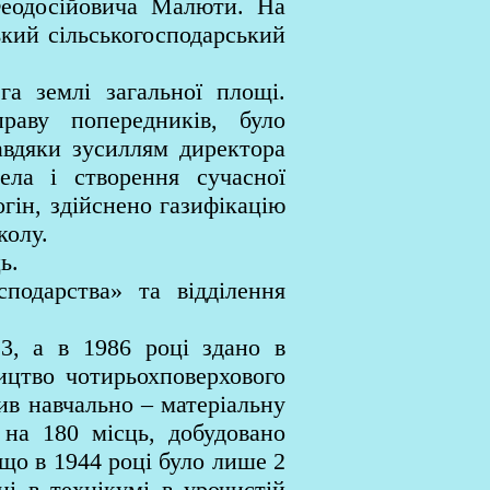
 Феодосійовича Малюти. На
ький сільськогосподарський
а землі загальної площі.
раву попередників, було
авдяки зусиллям директора
ела і створення сучасної
гін, здійснено газифікацію
колу.
ь.
подарства» та відділення
3, а в 1986 році здано в
ицтво чотирьохповерхового
ив навчально – матеріальну
 на 180 місць, добудовано
кщо в 1944 році було лише 2
ці в технікумі в урочистій