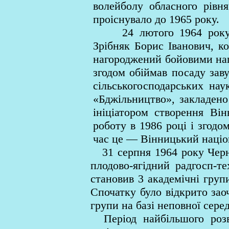
волейболу обласного рів
проіснувало до 1965 року.
24 лютого 1964 року дир
Зрібняк Борис Іванович, к
нагороджений бойовими наг
згодом обіймав посаду зав
сільськогосподарських наук
«Бджільництво», закладено
ініціатором створення Вінн
роботу в 1986 році і згодо
час це — Вінницький націо
31 серпня 1964 року Черня
плодово-ягідний радгосп-т
становив 3 академічні групи
Спочатку було відкрито зао
групи на базі неповної сере
Період найбільшого розви