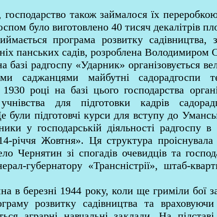
господарство також займалося їх переробкою. 
госпом було виготовлено 40 тисяч декалітрів пл
иймається програма розвитку садівництва, з
шніх панських садів, розроблена Володимиром 
а базі радгоспу «Ударник» організовується в
ими саджанцями майбутні садорадгоспи те
1930 році на базі цього господарства орган
го учнівства для підготовки кадрів садо
Це були підготовчі курси для вступу до Умансь
зники у господарській діяльності радгоспу 
4-річчя Жовтня». Ця структура проіснувала 
село Чернятин зі спогадів очевидців та госпо
ерал-губернатору «Трансністрії», штаб-квар
 в березні 1944 року, коли ще гриміли бої за 
ограму розвитку садівництва та враховуючи
ться аграрні навчальні заклади. На підста