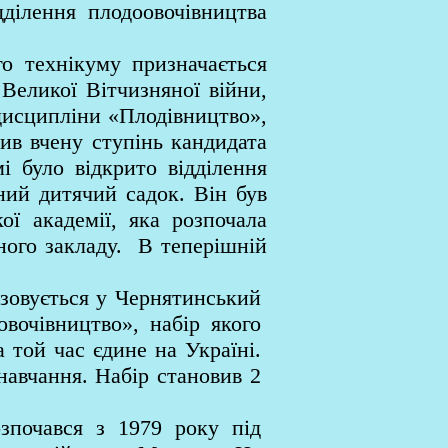
ілення плодоовочівництва
 технікуму призначається
Великої Вітчизняної війни,
дисципліни «Плодівництво»,
ив вчену ступінь кандидата
мі було відкрито відділення
ний дитячий садок. Він був
кої академії, яка розпочала
ьного закладу. В теперішній
зовується у Чернятинський
овочівництво», набір якого
а той час єдине на Україні.
навчання. Набір становив 2
зпочався з 1979 року під