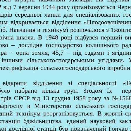
 від 7 вересня 1944 року організовується Чер
адрів середньої ланки для спеціалізованих г
ршим відкривається відділення «Плодоовочівни
сіб. Навчання в технікумі розпочалося з 1жовтн
чна школа. В 1948 році відбувся перший ви
ово – дослідне господарство колишнього ра
ара – орна земля, 45,7 – під садами і ягідни
 іншими сільськогосподарськими угіддями. 
електрифікація сільськогосподарського виробни
дкрити відділення зі спеціальності «Тех
 було набрано кілька груп. Згодом їх пе
трів СРСР від 13 грудня 1958 року за №1568
аргоспу в Міністерство сільського господ
дний технікум реорганізовується. В жовтні с
 станція бджільництва, єдиний науковий зак
кої дослідної станції був призначений Гонча