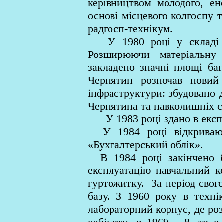
керівництвом молодого, ен
основі місцевого колгоспу 
радгосп-технікум.
У 1980 році у складі рад
Розширюючи матеріальну 
закладено значні площі ба
Чернятин розпочав новий 
інфраструктури: збудовано 
Чернятина та навколишніх с
У 1983 році здано в експл
У 1984 році відкриваютьс
«Бухгалтерський облік».
В 1984 році закінчено бу
експлуатацію навчальний к
гуртожитку. За період свог
базу. З 1960 року в техні
лабораторний корпус, де роз
кабінети, в 1969 – 8, то в