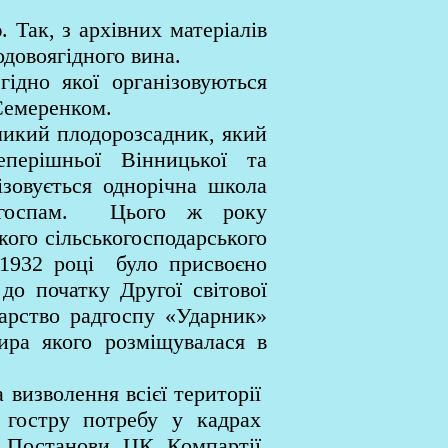
Так, з архівних матеріалів
одовоягідного вина.
гідно якої організовуються
Семеренком.
еликий плодорозсадник, який
перішньої Вінницької та
ізовується однорічна школа
радгоспам. Цього ж року
кого сільськогосподарського
в 1932 році було присвоєно
до початку Другої світової
дарство радгоспу «Ударник»
тира якого розміщувалася в
визволення всієї території
 гостру потребу у кадрах
ві Постанови ЦК Компартії