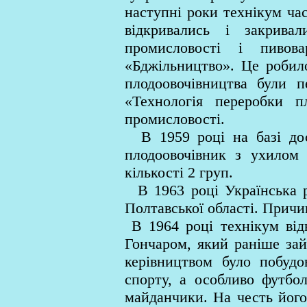
наступні роки технікум част
відкривались і закривал
промисловості і пивовар
«Бджільництво». Це робило
плодоовочівництва були п
«Технологія переробки п
промисловості.
В 1959 році на базі досл
плодоовочівник з ухилом 
кількості 2 груп.
В 1963 році Українська ре
Полтавської області. Причи
В 1964 році технікум від
Гончаром, який раніше зай
керівництвом було побудо
спорту, а особливо футбол
майданчики. На честь його