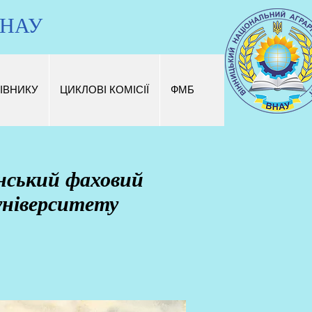
 ВНАУ
ІВНИКУ
ЦИКЛОВІ КОМІСІЇ
ФМБ
нський фаховий
 університету