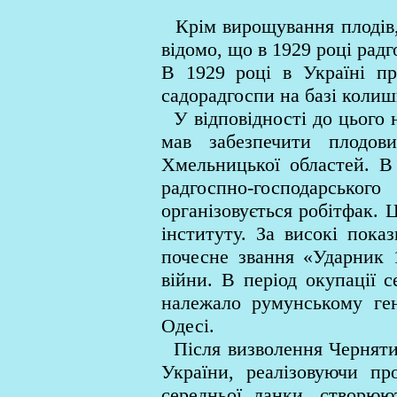
Крім вирощування плодів, 
відомо, що в 1929 році рад
В 1929 році в Україні пр
садорадгоспи на базі коли
У відповідності до цього н
мав забезпечити плодов
Хмельницької областей. В 
радгоспно-господарсько
організовується робітфак. 
інституту. За високі пока
почесне звання «Ударник 1
війни. В період окупації 
належало румунському ген
Одесі.
Після визволення Чернятина
України, реалізовуючи пр
середньої ланки, створюю