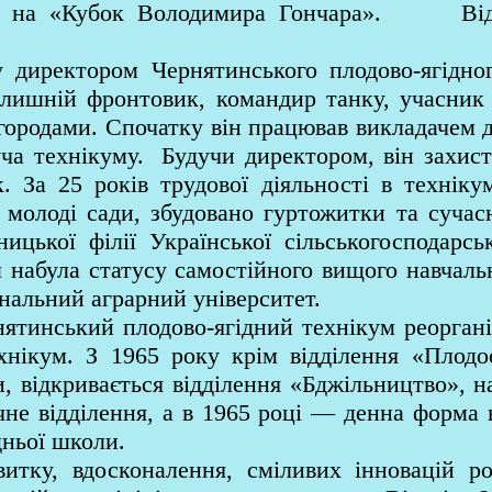
ня на «Кубок Володимира Гончара». Відд
ектором Чернятинського плодово-ягідного
олишній фронтовик, командир танку, учасник 
ородами. Спочатку він працював викладачем 
уча технікуму. Будучи директором, він захист
. За 25 років трудової діяльності в техніку
 молоді сади, збудовано гуртожитки та сучас
ицької філії Української сільськогосподарсь
м набула статусу самостійного вищого навчал
нальний аграрний університет.
тинський плодово-ягідний технікум реоргані
ехнікум. З 1965 року крім відділення «Плодо
, відкривається відділення «Бджільництво», н
чне відділення, а в 1965 році — денна форма 
дньої школи.
тку, вдосконалення, сміливих інновацій ро