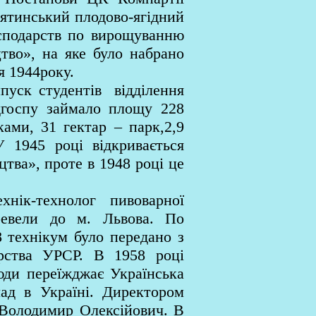
нятинський плодово-ягідний
осподарств по вирощуванню
цтво», на яке було набрано
я 1944року.
пуск студентів відділення
дгоспу займало площу 228
ками, 31 гектар – парк,2,9
У 1945 році відкривається
цтва», проте в 1948 році це
нік-технолог пивоварної
ревели до м. Львова. По
 технікум було передано з
арства УРСР. В 1958 році
юди переїжджає Українська
лад в Україні. Директором
р Володимир Олексійович. В