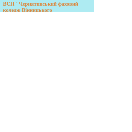
ВСП "Чернятинський фаховий
коледж Вінницького
національного аграрного
університету"
Адреса:
с. Чернятин, вул. Графа
Львова, 28 Жмеринський р-н,
Вінницька обл.
індекс 23124
Україна
Телефони:
+38 (068) 332-01-00
-
приймальна комісія