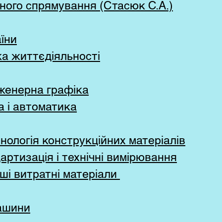
ного спрямування (Стасюк С.А.)
аїни
ка життєдіяльності
нженерна графіка
а і автоматика
нологія конструкційних матеріалів
артизація і технічні вимірювання
ші витратні матеріали
машини