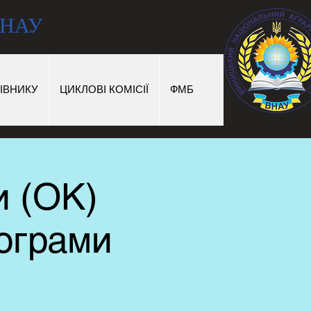
 ВНАУ
ІВНИКУ
ЦИКЛОВІ КОМІСІЇ
ФМБ
и (ОК)
рограми