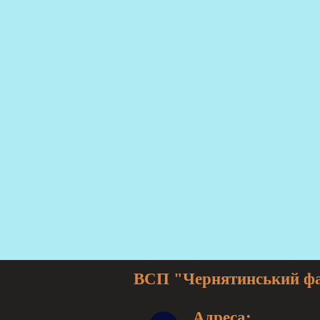
ВСП "Чернятинський фах
Адреса: