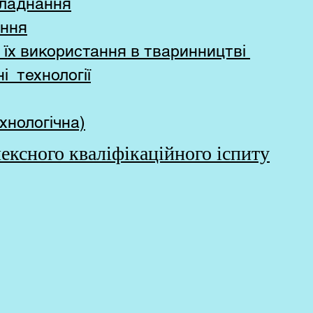
бладнання
ання
 їх використання в тваринництві
і технології
хнологічна)
сного кваліфікаційного іспиту