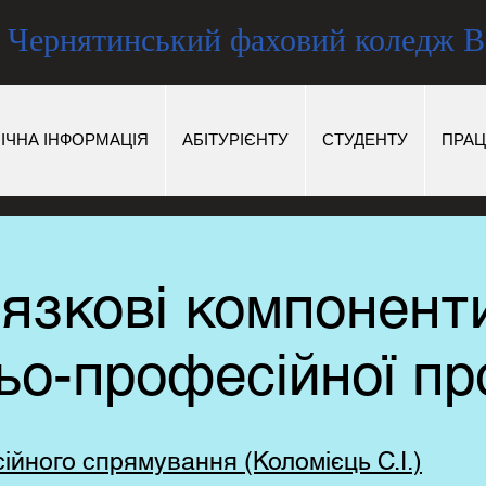
Чернятинський фаховий коледж
ІЧНА ІНФОРМАЦІЯ
АБІТУРІЄНТУ
СТУДЕНТУ
ПРАЦ
язкові компонент
ьо-професійної п
йного спрямування (Коломієць С.І.)